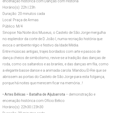
encenação histórica com Danças com História
Horário(s): 22h | 23h
Duração: 20 minutos cada
Local: Praça de Armas
Público: M/4
Sinopse: Na Noite dos Museus, o Castelo de São Jorge mergulha
no esplendor da corte de D. João I, numa recriação história que
evoca o ambiente régio e festivo da Idade Média.
Entre músicas antigas, trajes bordados com arte e passos de
dança cheios de simbolismo, revive-se a tradição das danças de
roda, como os saltarelos e as branles, e das danças em fila, como
a elegante basse danse e a animada carola. Mandou El-Rei que se
abrissem as portas do Castelo de São Jorge para esta folgança,
porque há noites que merecem ficar na memória…!
• Artes Bélicas – Batalha de Aljubarrota
– demonstração e
encenação histórica com Ofício Bélico
Horário(s): 22h30 | 23h30