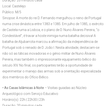
Duração: 20 minutos cada
Local: Castelejo
Público: M/5
Sinopse: A morte do rei D. Fernando mergulhou o reino de Portugal
numa crise dinástica entre 1383 e 1385. Em julho de 1385, o exército
de Castela ruma a Lisboa, e o plano de D. Nuno Álvares Pereira, “o
Condestável”, é travar a hoste inimiga numa batalha decisiva! A
batalha de Aljubarrota marcou a afirmação da independência de
Portugal sob o reinado de D. João I. Nesta atividade, destacam-se
não só as táticas inovadoras e o génio militar de Nuno Álvares
Pereira, mas também o impressionante equipamento bélico do
século XIV. No final, os participantes terão a oportunidade de
experimentar o manejo das armas sob a orientação especializada
dos membros do Ofício Bélico.
• As Casas Islâmicas à Noite
– Visitas guiadas ao Núcleo
Arqueológico com Serviço Educativo
Horário(s): 22h | 22h30 | 23h
Duração: 20 minutos cada