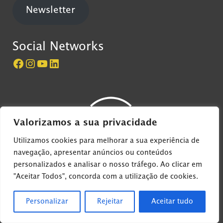
Newsletter
Social Networks
Página do Castelo de São Jorge no Facebook
Perfil do Castelo de São Jorge no Instagram
Canal do Castelo de São Jorge no YouTube
LinkedIn
Valorizamos a sua privacidade
Utilizamos cookies para melhorar a sua experiência de
navegação, apresentar anúncios ou conteúdos
personalizados e analisar o nosso tráfego. Ao clicar em
© 2022 EGEAC - Castelo de São Jorge, all rights
"Aceitar Todos", concorda com a utilização de cookies.
reserved
Personalizar
Rejeitar
Aceitar tudo
Desenvolvido por
4Digital