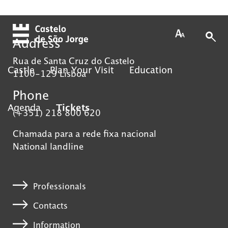
Skip to main content
Address
Rua de Santa Cruz do Castelo
Castle
Plan Your Visit
Education
1100-129 Lisboa
Phone
Agenda
Tickets
(+351) 218 800 620
Chamada para a rede fixa nacional
National landline
Professionals
Contacts
Information