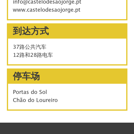
info@castelodesaojorge.pt
www.castelodesaojorge.pt
到达方式
37路公共汽车
12路和28路电车
停车场
Portas do Sol
Chão do Loureiro