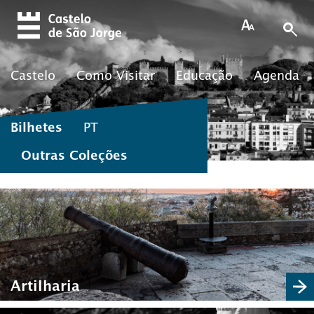
Skip to main content
Castelo
Como Visitar
Educação
Agenda
Bilhetes
PT
Outras Coleções
Artilharia