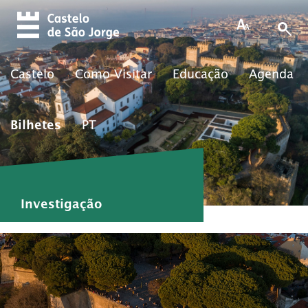
Skip to main content
Castelo
Como Visitar
Educação
Agenda
Bilhetes
PT
Investigação