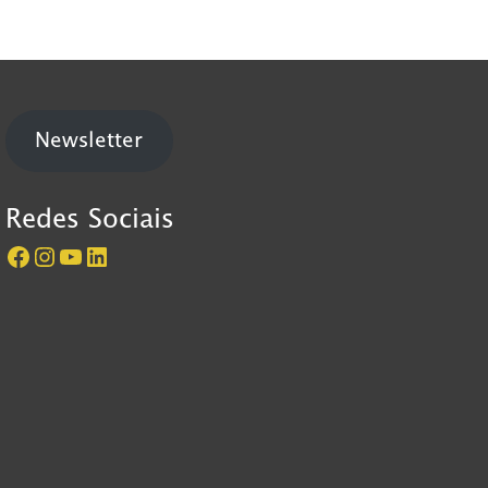
Newsletter
Redes Sociais
Página do Castelo de São Jorge no Facebook
Perfil do Castelo de São Jorge no Instagram
Canal do Castelo de São Jorge no YouTube
LinkedIn