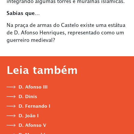
integrando algumas torres e muralhas islâmicas.
Sabias que…
Na praça de armas do Castelo existe uma estátua
de D. Afonso Henriques, representado como um
guerreiro medieval?
Leia também
D. Afonso III
D. Dinis
D. Fernando I
D. João I
D. Afonso V