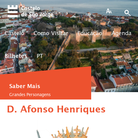
Skip to main content
Castelo
Como Visitar
Educação
Agenda
Bilhetes
PT
Saber Mais
Grandes Personagens
D. Afonso Henriques