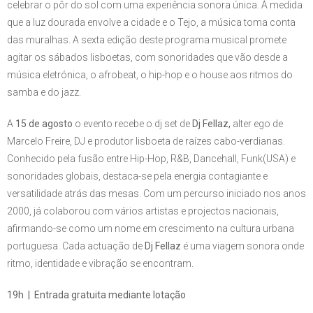
celebrar o pôr do sol com uma experiência sonora única. À medida
que a luz dourada envolve a cidade e o Tejo, a música toma conta
das muralhas. A sexta edição deste programa musical promete
agitar os sábados lisboetas, com sonoridades que vão desde a
música eletrónica, o afrobeat, o hip-hop e o house aos ritmos do
samba e do jazz.
A
15 de agosto
o evento recebe o dj set de
Dj Fellaz,
alter ego de
Marcelo Freire, DJ e produtor lisboeta de raízes cabo-verdianas.
Conhecido pela fusão entre Hip-Hop, R&B, Dancehall, Funk(USA) e
sonoridades globais, destaca-se pela energia contagiante e
versatilidade atrás das mesas. Com um percurso iniciado nos anos
2000, já colaborou com vários artistas e projectos nacionais,
afirmando-se como um nome em crescimento na cultura urbana
portuguesa. Cada actuação de
Dj Fellaz
é uma viagem sonora onde
ritmo, identidade e vibração se encontram.
19h | Entrada gratuita mediante lotação