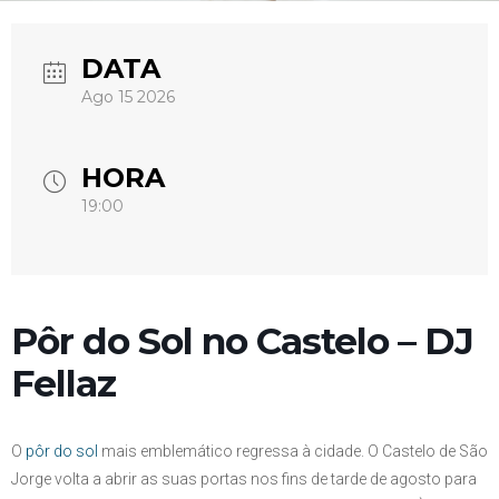
DATA
Ago 15 2026
HORA
19:00
Pôr do Sol no Castelo – DJ
Fellaz
O
pôr do sol
mais emblemático regressa à cidade. O Castelo de São
Jorge volta a abrir as suas portas nos fins de tarde de agosto para